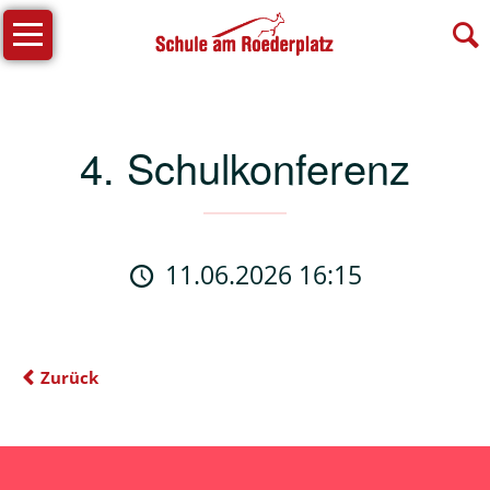
Navigation
Unsere
überspringen
Schule
Schulprogramm
4. Schulkonferenz
Leitlinien
ETEP
Kinderschutzkonzept
11.06.2026 16:15
Schulprofil
Offener
Ganztagsbetrieb
Zurück
Beiboot
Lernfamilien
Schulsozialarbeit