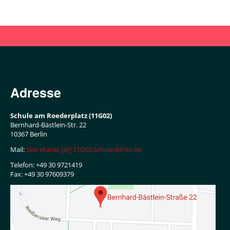
Schulordnungen
Unterricht
Unterrichtszeiten
SchiC
Adresse
und
Bewertung
Schule am Roederplatz (11G02)
Bernhard-Bästlein-Str. 22
Lebenskunde
10367 Berlin
Schülerangebote
Mail:
Sekretariat [at] 11G02.Schule.Berlin.de
Telefon: +49 30 9721419
Ferienfahrt
Fax: +49 30 97609379
Schülerteams
Klassensprecher*innen
Schüler*innenHaushalt