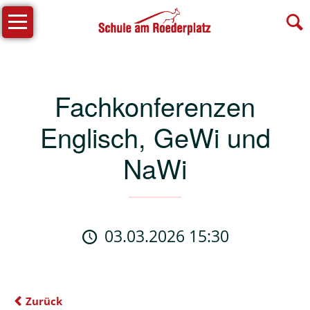
Navigation
Unsere
überspringen
Schule
Schulprogramm
Fachkonferenzen
Leitlinien
Englisch, GeWi und
ETEP
Kinderschutzkonzept
NaWi
Schulprofil
Offener
Ganztagsbetrieb
03.03.2026 15:30
Beiboot
Lernfamilien
Zurück
Schulsozialarbeit